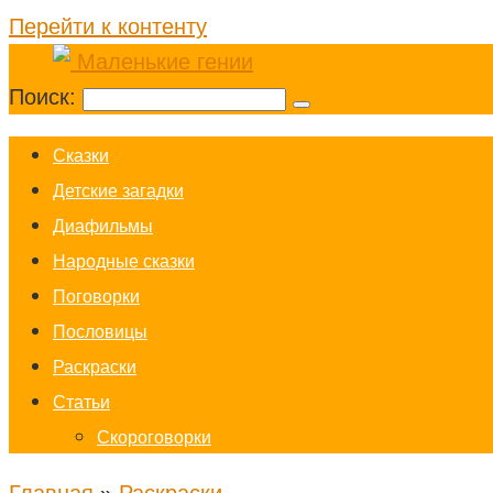
Перейти к контенту
Поиск:
Cказки
Детские загадки
Диафильмы
Народные сказки
Поговорки
Пословицы
Раскраски
Статьи
Скороговорки