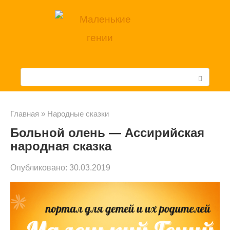
Перейти
к
контенту
П
о
и
Главная
»
Народные сказки
Больной олень — Ассирийская
с
народная сказка
к
Опубликовано:
30.03.2019
: