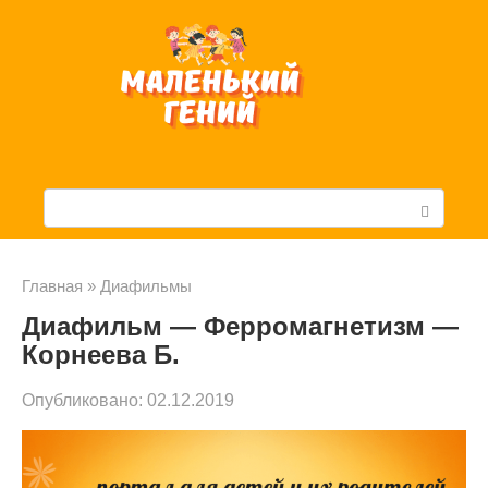
Перейти
к
контенту
П
о
и
Главная
»
Диафильмы
Диафильм — Ферромагнетизм —
с
Корнеева Б.
к
Опубликовано:
02.12.2019
: