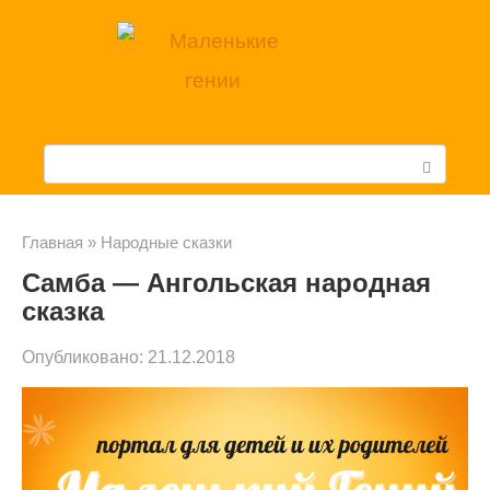
Перейти
к
контенту
П
о
и
Главная
»
Народные сказки
Самба — Ангольская народная
с
сказка
к
Опубликовано:
21.12.2018
: