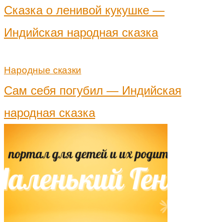
Сказка о ленивой кукушке —
Индийская народная сказка
Народные сказки
Сам себя погубил — Индийская
народная сказка