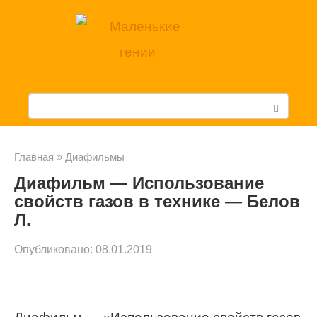
Перейти
к
контенту
П
о
и
Главная
»
Диафильмы
Диафильм — Использование
с
свойств газов в технике — Белов
к
Л.
:
Опубликовано:
08.01.2019