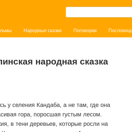
П
о
и
льмы
Народные сказки
Поговорки
Пословиц
с
к
:
инская народная сказка
ь у селения Кандаба, а не там, где она
асивая гора, поросшая густым лесом.
ия, в тени деревьев, которые росли на