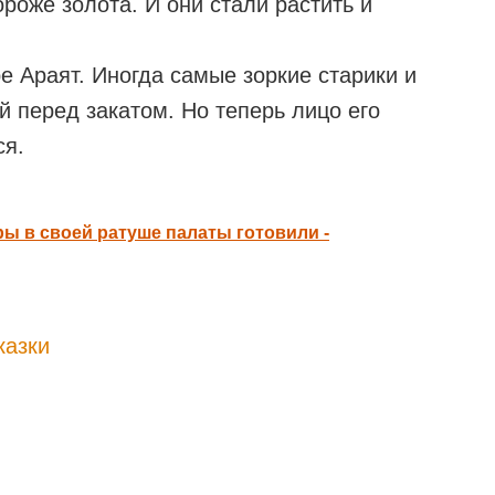
ороже золота. И они стали растить и
ре Араят. Иногда самые зоркие старики и
ей перед закатом. Но теперь лицо его
ся.
ы в своей ратуше палаты готовили -
казки