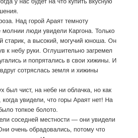
огда у нас будет на что купить вкусную
шения.
оза. Над горой Араят темноту
е молнии люди увидели Каргона. Только
й старик, а высокий, могучий юноша. Он
ув к небу руки. Оглушительно загремел
угались и попрятались в свои хижины. И
 вдруг сотряслась земля и хижины
х был чист, на небе ни облачка, но как
когда увидели, что горы Араят нет! На
 было топкое болото.
ели соседней местности — они увидели
Они очень обрадовались, потому что