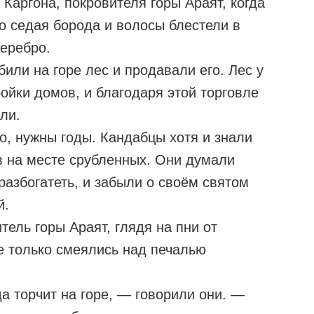
 Каргона, покровителя горы Араят, когда
го седая борода и волосы блестели в
серебро.
или на горе лес и продавали его. Лес у
ойки домов, и благодаря этой торговле
ли.
о, нужны годы. Кандабцы хотя и знали
в на месте срубленных. Они думали
 разбогатеть, и забыли о своём святом
й.
тель горы Араят, глядя на пни от
е только смеялись над печалью
да торчит на горе, — говорили они. —