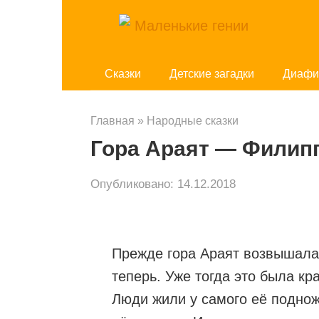
Перейти
к
контенту
Cказки
Детские загадки
Диафи
Главная
»
Народные сказки
Гора Араят — Филипп
Опубликовано:
14.12.2018
Прежде гора Араят возвышалас
теперь. Уже тогда это была кр
Люди жили у самого её поднож