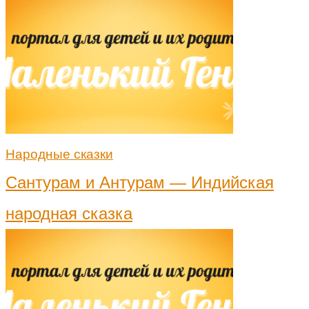
Народные сказки
Сантурам и Антурам — Индийская
народная сказка