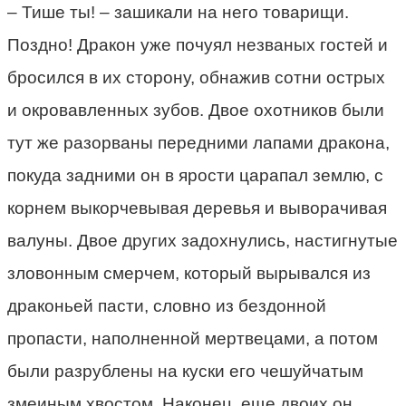
– Тише ты! – зашикали на него товарищи.
Поздно! Дракон уже почуял незваных гостей и
бросился в их сторону, обнажив сотни острых
и окровавленных зубов. Двое охотников были
тут же разорваны передними лапами дракона,
покуда задними он в ярости царапал землю, с
корнем выкорчевывая деревья и выворачивая
валуны. Двое других задохнулись, настигнутые
зловонным смерчем, который вырывался из
драконьей пасти, словно из бездонной
пропасти, наполненной мертвецами, а потом
были разрублены на куски его чешуйчатым
змеиным хвостом. Наконец, еще двоих он