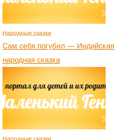
Народные сказки
Сам себя погубил — Индийская
народная сказка
Народные сказки