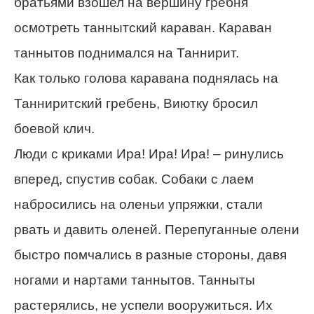
братьями взошел на вершину гребня
осмотреть таннытский караван. Караван
таннытов поднимался на Таннирит.
Как только голова каравана поднялась на
Танниритский гребень, Виютку бросил
боевой клич.
Люди с криками Ира! Ира! Ира! – ринулись
вперед, спустив собак. Собаки с лаем
набросились на оленьи упряжки, стали
рвать и давить оленей. Перепуганные олени
быстро помчались в разные стороны, давя
ногами и нартами таннытов. Танныты
растерялись, не успели вооружиться. Их