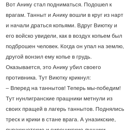
Вот Анику стал подниматься. Подошел к
врагам. Танныт и Анику вошли в круг из нарт
и начали драться копьями. Вдруг Виютку и
его войско увидели, как в воздух копьем был
подброшен человек. Когда он упал на землю,
другой вонзил ему копье в грудь.
Оказывается, это Анику убил своего
противника. Тут Виютку крикнул:
– Вперед на таннытов! Теперь мы-победим!
Тут нунлигранские пращники метнули из
своих пращей в лагерь таннытов. Поднялись
треск и крики в стане врага. А уназикские,
янракинотские и сиреникские лучники