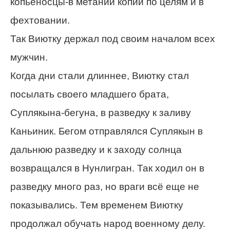
копьеносцы-в метании копий по целям и в
фехтовании.
Так Виютку держал под своим началом всех
мужчин.
Когда дни стали длиннее, Виютку стал
посылать своего младшего брата,
Суплякына-бегуна, в разведку к заливу
Каньиник. Бегом отправлялся Суплякын в
дальнюю разведку и к заходу солнца
возвращался в Нунлигран. Так ходил он в
разведку много раз, но враги всё еще не
показывались. Тем временем Виютку
продолжал обучать народ военному делу.