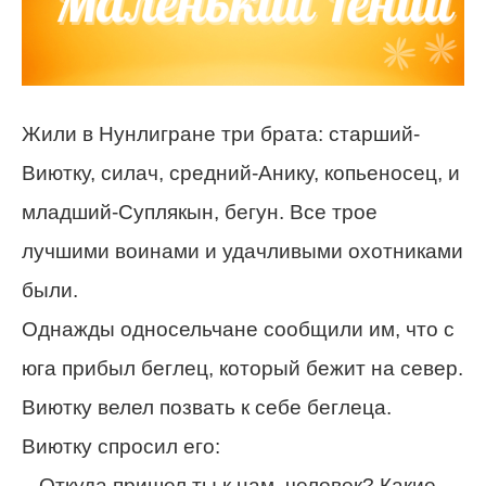
Жили в Нунлигране три брата: старший-
Виютку, силач, средний-Анику, копьеносец, и
младший-Суплякын, бегун. Все трое
лучшими воинами и удачливыми охотниками
были.
Однажды односельчане сообщили им, что с
юга прибыл беглец, который бежит на север.
Виютку велел позвать к себе беглеца.
Виютку спросил его:
– Откуда пришел ты к нам, человек? Какие