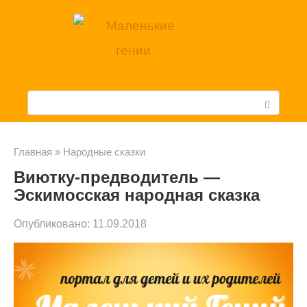
Перейти
к
контенту
П
о
и
Главная
»
Народные сказки
Виютку-предводитель —
с
Эскимосская народная сказка
к
Опубликовано:
11.09.2018
: