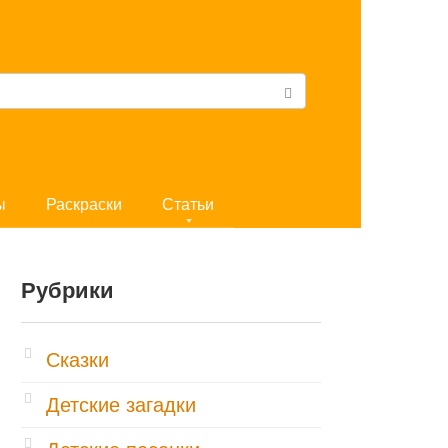
ы
Раскраски
Статьи
Рубрики
Cказки
Детские загадки