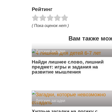
Рейтинг
( Пока оценок нет )
Вам также мо
Детские загадки
Найди лишнее слово, лишний
предмет: игры и задания на
развитие мышления
Детские загадки
Хитрые загадки на логику с