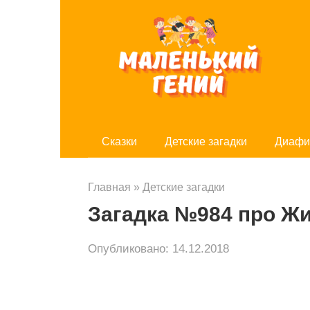
Перейти
к
контенту
Cказки
Детские загадки
Диафи
Главная
»
Детские загадки
Загадка №984 про Ж
Опубликовано:
14.12.2018