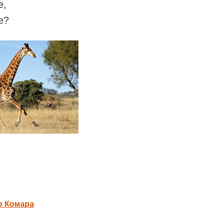
е,
е?
о Комара