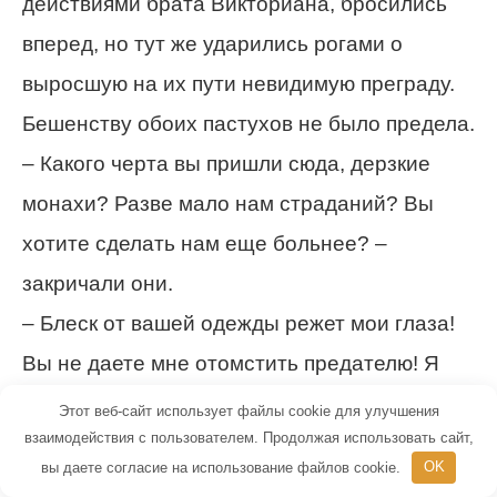
действиями брата Викториана, бросились
вперед, но тут же ударились рогами о
выросшую на их пути невидимую преграду.
Бешенству обоих пастухов не было предела.
– Какого черта вы пришли сюда, дерзкие
монахи? Разве мало нам страданий? Вы
хотите сделать нам еще больнее? –
закричали они.
– Блеск от вашей одежды режет мои глаза!
Вы не даете мне отомстить предателю! Я
вас удушу! – завывал Кристоф Овчар,
Этот веб-сайт использует файлы cookie для улучшения
взаимодействия с пользователем. Продолжая использовать сайт,
размахивая окровавленным ножом. Его
вы даете согласие на использование файлов cookie.
OK
сжигала злоба, он желал поскорее