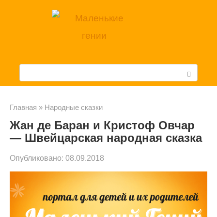
Перейти
к
контенту
П
о
и
Главная
»
Народные сказки
Жан де Баран и Кристоф Овчар
с
— Швейцарская народная сказка
к
Опубликовано:
08.09.2018
: