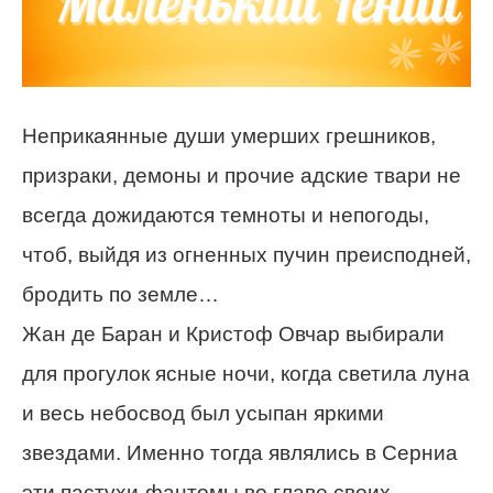
Неприкаянные души умерших грешников,
призраки, демоны и прочие адские твари не
всегда дожидаются темноты и непогоды,
чтоб, выйдя из огненных пучин преисподней,
бродить по земле…
Жан де Баран и Кристоф Овчар выбирали
для прогулок ясные ночи, когда светила луна
и весь небосвод был усыпан яркими
звездами. Именно тогда являлись в Серниa
эти пастухи-фантомы во главе своих