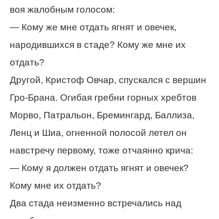
воя жалобным голосом:
— Кому же мне отдать ягнят и овечек,
народившихся в стаде? Кому же мне их
отдать?
Другой, Кристоф Овчар, спускался с вершин
Гро-Брaна. Огибая гребни горных хребтов
Морвo, Патральoн, Бремингaрд, Баллизa,
Ленц и Шиa, огненной полосой летел он
навстречу первому, тоже отчаянно крича:
— Кому я должен отдать ягнят и овечек?
Кому мне их отдать?
Два стада неизменно встречались над