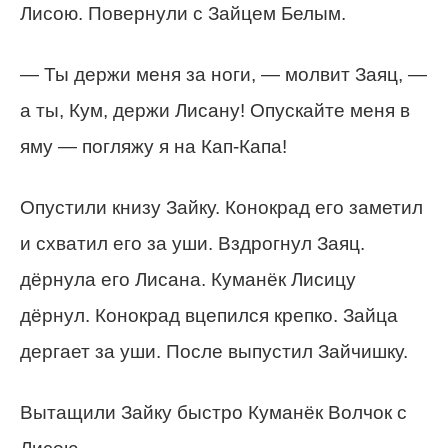
Лисою. Повернули с Зайцем Белым.
— Ты держи меня за ноги, — молвит Заяц, —
а ты, Кум, держи Лисану! Опускайте меня в
яму — погляжу я на Кап-Капа!
Опустили книзу Зайку. Конокрад его заметил
и схватил его за уши. Вздрогнул Заяц.
дёрнула его Лисана. Куманёк Лисицу
дёрнул. Конокрад вцепился крепко. Зайца
дергает за уши. После выпустил Зайчишку.
Вытащили Зайку быстро Куманёк Волчок с