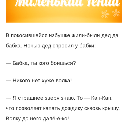
В покосившейся избушке жили-были дед да
бабка. Ночью дед спросил у бабки:
— Бабка, ты кого боишься?
— Никого нет хуже волка!
— Я страшнее зверя знаю. То — Кап-Кап,
что позволяет капать дождику сквозь крышу.
Волку до него далё-ё-ко!