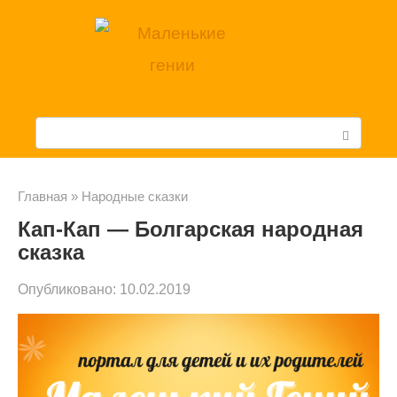
Перейти
к
контенту
П
о
и
Главная
»
Народные сказки
Кап-Кап — Болгарская народная
с
сказка
к
Опубликовано:
10.02.2019
: