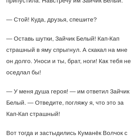
припустила. Навстречу им Зайчик Белый.
— Стой! Куда, друзья, спешите?
— Оставь шутки, Зайчик Белый! Кап-Кап
страшный в яму спрыгнул. А скакал на мне
он долго. Уноси и ты, брат, ноги! Как тебя не
оседлал бы!
— У меня душа героя! — им ответил Зайчик
Белый. — Отведите, погляжу я, что это за
Кап-Кап страшный!
Вот тогда и застыдились Куманёк Волчок с