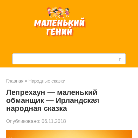
Перейти
к
контенту
П
о
и
Главная
»
Народные сказки
Лепрехаун — маленький
с
обманщик — Ирландская
к
народная сказка
:
Опубликовано:
06.11.2018