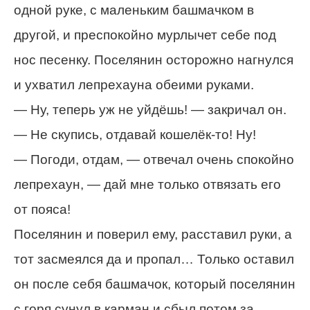
одной руке, с маленьким башмачком в
другой, и преспокойно мурлычет себе под
нос песенку. Поселянин осторожно нагнулся
и ухватил лепрехауна обеими руками.
— Ну, теперь уж не уйдёшь! — закричал он.
— Не скупись, отдавай кошелёк-то! Ну!
— Погоди, отдам, — отвечал очень спокойно
лепрехаун, — дай мне только отвязать его
от пояса!
Поселянин и поверил ему, расставил руки, а
тот засмеялся да и пропал… Только оставил
он после себя башмачок, который поселянин
с горя сунул в карман и сбыл потом за