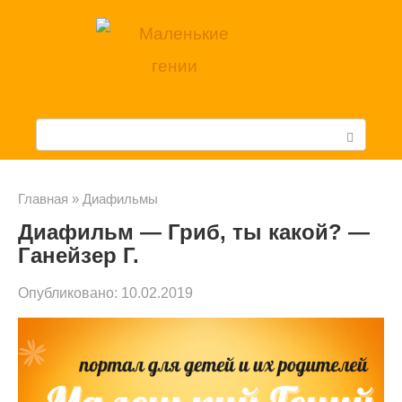
Перейти
к
контенту
П
о
и
Главная
»
Диафильмы
Диафильм — Гриб, ты какой? —
с
Ганейзер Г.
к
Опубликовано:
10.02.2019
: