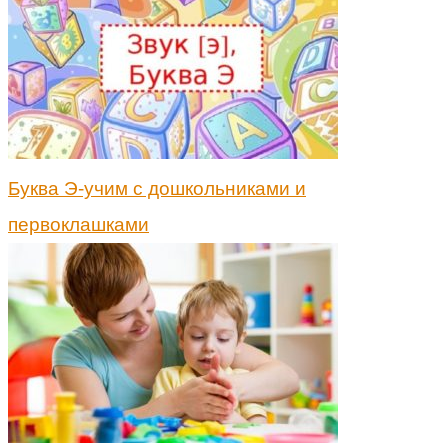
Буква Э-учим с дошкольниками и
первоклашками