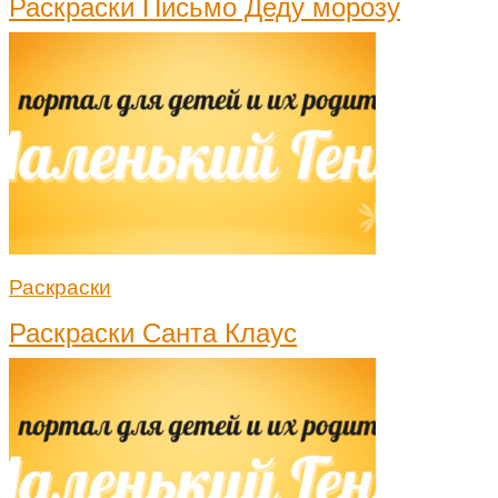
Раскраски Письмо Деду морозу
Раскраски
Раскраски Санта Клаус