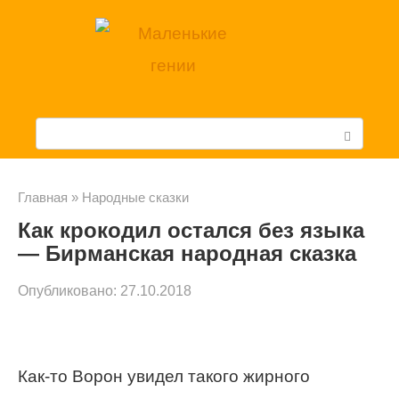
Перейти
к
контенту
П
о
и
Главная
»
Народные сказки
Как крокодил остался без языка
с
— Бирманская народная сказка
к
Опубликовано:
27.10.2018
:
Как-то Ворон увидел такого жирного