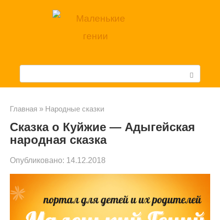
Перейти
к
контенту
П
о
и
Главная
»
Народные сказки
Сказка о Куйжие — Адыгейская
с
народная сказка
к
Опубликовано:
14.12.2018
: