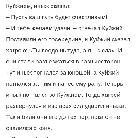
Куйжием, иныж сказал:
– Пусть ваш путь будет счастливым!
– И тебе желаем удачи! – отвечал Куйжий.
Поставили его посередине, и Куйжий сказал
хагрею: «Ты поедешь туда, а я – сюда». И
они стали разъезжаться в разныестороны.
Тут иныж погнался за юношей, а Куйжий
погнался за ним и нанес ему рану. Теперь
иныж погнался за Куйжием. Тогда хагрей
развернулся и изо всех сил ударил иныжа.
Так и били они его до тех пор, пока он не
свалился с коня.