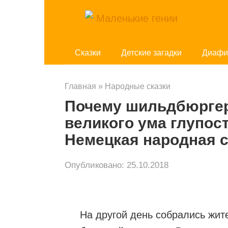
Перейти
к
контенту
Cказки
Детские загадки
Диафи
Главная
»
Народные сказки
Почему шильдбюргер
великого ума глупос
Немецкая народная с
Опубликовано:
25.10.2018
На другой день собрались жи