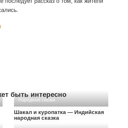
 последует рассказ о том, как жители
сались.
и
жет быть интересно
Народные сказки
Шакал и куропатка — Индийская
народная сказка