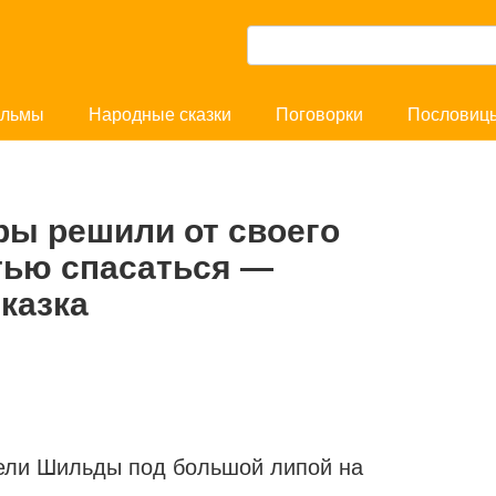
П
о
и
льмы
Народные сказки
Поговорки
Пословиц
с
к
:
ы решили от своего
тью спасаться —
казка
тели Шильды под большой липой на