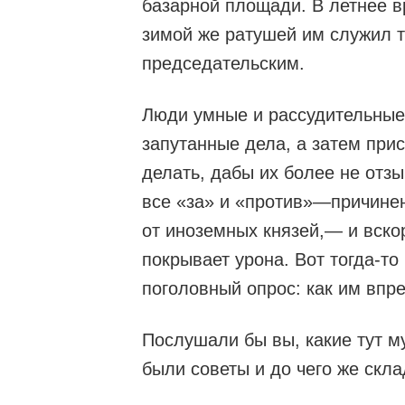
базарной площади. В летнее в
зимой же ратушей им служил т
председательским.
Люди умные и рассудительные
запутанные дела, а затем прис
делать, дабы их более не отзы
все «за» и «против»—причинен
от иноземных князей,— и вскор
покрывает урона. Вот тогда-то
поголовный опрос: как им впр
Послушали бы вы, какие тут м
были советы и до чего же скл