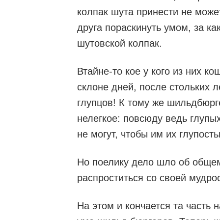
колпак шута принести не може
друга пораскинуть умом, за ка
шутовской колпак.
Втайне-то кое у кого из них ко
склоне дней, после стольких л
глупцов! К тому же шильдбюрг
нелегкое: повсюду ведь глупы
не могут, чтобы им их глупост
Но поелику дело шло об общем
распроститься со своей мудро
На этом и кончается та часть 