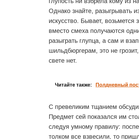
глупость ни взбрела кому из на
Однако знайте, разыгрывать и
искусство. Бывает, возьмется 
вместо смеха получаются одни 
разыграть глупца, а сам и вза
шильдбюргерам, это не грозит
свете нет.
Читайте также:
Полдневный пост
С превеликим тщанием обсуди
Предмет сей показался им сто
следуя умному правилу: посп
толком все взвесили, то пришл