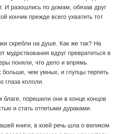
т. И разошлись по домам, обязав друг
кой кончик прежде всего ухватить тот
шки скребли на душе. Как же так? На
ет мудрствования вдруг превратиться в
еры поняли, что дело и впрямь
х больше, чем умных, и глупцы терпеть
ью глаза кололи.
 благе, порешили они в конце концов
стью и стать отпетыми дураками.
нашей книги, в коей речь шла о великом