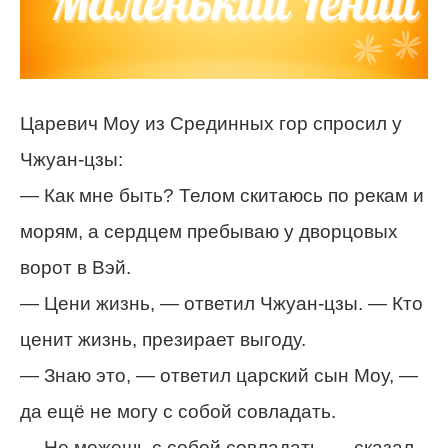
Царевич Моу из Срединных гор спросил у
Чжуан-цзы:
— Как мне быть? Телом скитаюсь по рекам и
морям, а сердцем пребываю у дворцовых
ворот в Вэй.
— Цени жизнь, — ответил Чжуан-цзы. — Кто
ценит жизнь, презирает выгоду.
— Знаю это, — ответил царский сын Моу, —
да ещё не могу с собой совладать.
— Не можешь с собой совладать, — сказал