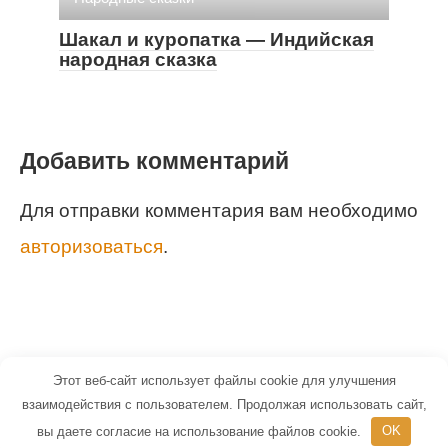
Шакал и куропатка — Индийская
народная сказка
Добавить комментарий
Для отправки комментария вам необходимо
авторизоваться
.
Этот веб-сайт использует файлы cookie для улучшения
© 2026 Маленький Гений - портал для
взаимодействия с пользователем. Продолжая использовать сайт,
вы даете согласие на использование файлов cookie.
OK
детей и их родителей