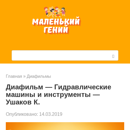
Перейти
к
контенту
П
о
и
Главная
»
Диафильмы
Диафильм — Гидравлические
с
машины и инструменты —
к
Ушаков К.
:
Опубликовано:
14.03.2019