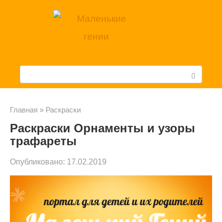
Перейти
к
контенту
П
о
и
Главная
»
Раскраски
Раскраски Орнаменты и узоры
с
трафареты
к
Опубликовано:
17.02.2019
: