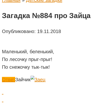
Главная
»
Детские загадки
Загадка №884 про Зайца
Опубликовано:
19.11.2018
Маленький, беленький,
По лесочку прыг-прыг!
По снежочку тык-тык!
Ответ
Зайчик