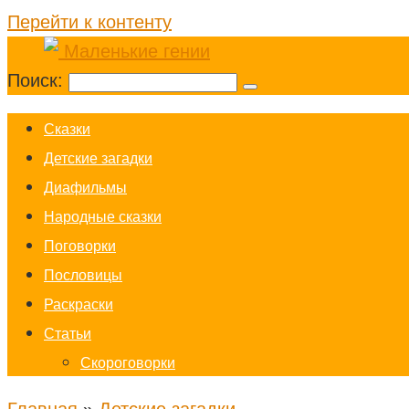
Перейти к контенту
Поиск:
Cказки
Детские загадки
Диафильмы
Народные сказки
Поговорки
Пословицы
Раскраски
Статьи
Скороговорки