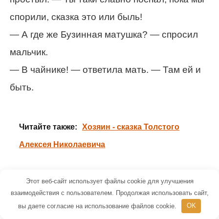
спорили, сказка это или быль!
— А где же Бузинная матушка? — спросил
мальчик.
— В чайнике! — ответила мать. — Там ей и
быть.
Читайте также:
Хозяин - сказка Толстого
Алексея Николаевича
Читать другие сказки Ганса Христиана
Этот веб-сайт использует файлы cookie для улучшения
взаимодействия с пользователем. Продолжая использовать сайт,
Андерсена
вы даете согласие на использование файлов cookie.
OK