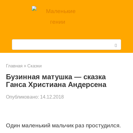
Перейти
к
контенту
П
о
и
Главная
»
Cказки
Бузинная матушка — сказка
с
Ганса Христиана Андерсена
к
Опубликовано:
14.12.2018
:
Один маленький мальчик раз простудился.