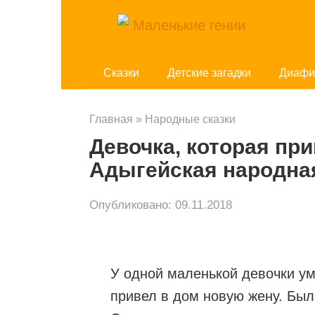
Перейти
к
контенту
Cказки
Детские загадки
Диафи
Главная
»
Народные сказки
Девочка, которая пр
Адыгейская народная
Опубликовано:
09.11.2018
У одной маленькой девочки ум
привел в дом новую жену. Был