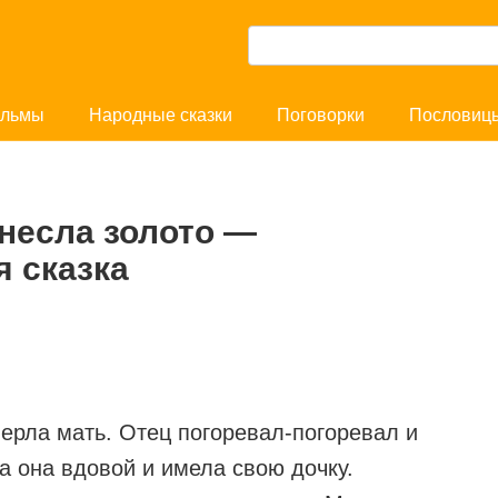
П
о
и
льмы
Народные сказки
Поговорки
Пословиц
с
к
:
инесла золото —
 сказка
ерла мать. Отец погоревал-погоревал и
а она вдовой и имела свою дочку.