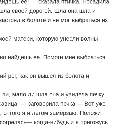
айдешь ее! — сказала птичка. Посадила
ошла своей дорогой. Шла она шла и
астрял в болоте и не мог выбраться из
 моей матери, которую унесли волны
но найдешь ее. Помоги мне выбраться
ий рог, как он вышел из болота и
ли, мало ли шла она и увидела печку.
савица, — заговорила печка.— Вот уже
и, оттого я и летом замерзаю. Положи
 согрелась— когда-нибудь и я пригожусь