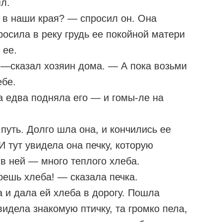
ял.
а в наши края? — спросил он. Она
росила в реку грудь ее покойной матери
 ее.
—сказал хозяин дома. — А пока возьми
ебе.
а едва подняла его — и гомы-ле на
путь. Долго шла она, и кончились ее
И тут увидела она печку, которую
 в ней — много теплого хлеба.
оешь хлеба! — сказала печка.
 и дала ей хлеба в дорогу. Пошла
идела знакомую птичку, та громко пела,