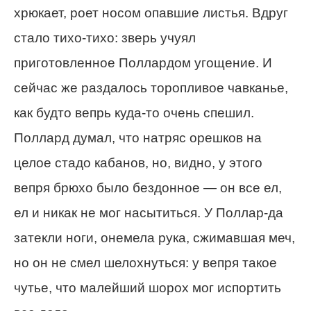
хрюкает, роет носом опавшие листья. Вдруг
стало тихо-тихо: зверь учуял
приготовленное Поллардом угощение. И
сейчас же раздалось торопливое чавканье,
как будто вепрь куда-то очень спешил.
Поллард думал, что натряс орешков на
целое стадо кабанов, но, видно, у этого
вепря брюхо было бездонное — он все ел,
ел и никак не мог насытиться. У Поллар-да
затекли ноги, онемела рука, сжимавшая меч,
но он не смел шелохнуться: у вепря такое
чутье, что малейший шорох мог испортить