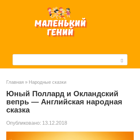
Перейти
к
контенту
П
о
и
Главная
»
Народные сказки
Юный Поллард и Окландский
с
вепрь — Английская народная
к
сказка
:
Опубликовано:
13.12.2018