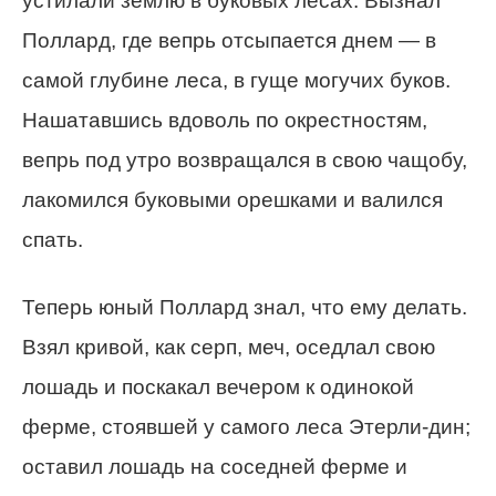
устилали землю в буковых лесах. Вызнал
Поллард, где вепрь отсыпается днем — в
самой глубине леса, в гуще могучих буков.
Нашатавшись вдоволь по окрестностям,
вепрь под утро возвращался в свою чащобу,
лакомился буковыми орешками и валился
спать.
Теперь юный Поллард знал, что ему делать.
Взял кривой, как серп, меч, оседлал свою
лошадь и поскакал вечером к одинокой
ферме, стоявшей у самого леса Этерли-дин;
оставил лошадь на соседней ферме и