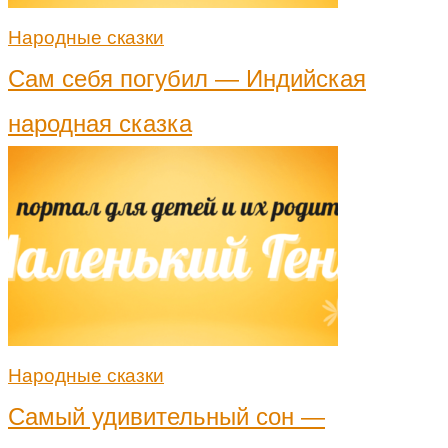
Народные сказки
Сам себя погубил — Индийская
народная сказка
Народные сказки
Самый удивительный сон —