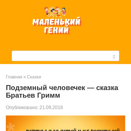
Перейти
к
контенту
П
о
и
Главная
»
Cказки
Подземный человечек — сказка
с
Братьев Гримм
к
Опубликовано:
21.09.2018
: