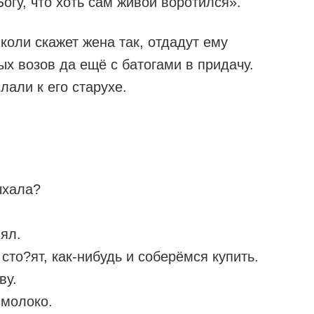
огу, что хоть сам живой воротился».
 коли скажет жена так, отдадут ему
ых возов да ещё с батогами в придачу.
лали к его старухе.
ыхала?
ял.
то?ят, как-нибудь и соберёмся купить.
ву.
 молоко.