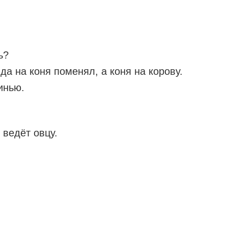
ь?
да на коня поменял, а коня на корову.
инью.
 ведёт овцу.