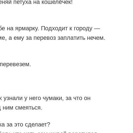
няй петуха на кошелёчек!
бе на ярмарку. Подходит к городу —
е, а ему за перевоз заплатить нечем.
 перевезем.
 узнали у него чумаки, за что он
 ним смеяться.
а за это сделает?