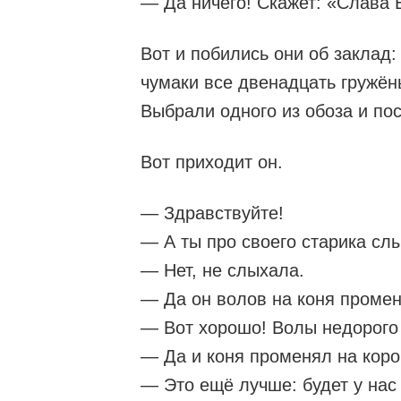
— Да ничего! Скажет: «Слава Б
Вот и побились они об заклад:
чумаки все двенадцать гружён
Выбрали одного из обоза и пос
Вот приходит он.
— Здравствуйте!
— А ты про своего старика сл
— Нет, не слыхала.
— Да он волов на коня промен
— Вот хорошо! Волы недорого с
— Да и коня променял на коро
— Это ещё лучше: будет у нас