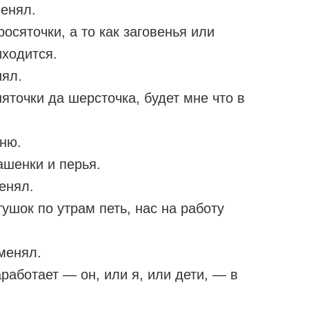
менял.
росяточки, а то как заговенья или
иходится.
нял.
няточки да шерсточка, будет мне что в
ню.
ашенки и перья.
енял.
ушок по утрам петь, нас на работу
менял.
аработает — он, или я, или дети, — в