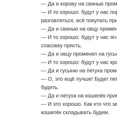
— Да и корову на свинью про
— И то хорошо: будут у нас по
разговляться, всё покупать пр
— Да и свинью на овцу проме
— И то хорошо: будут у нас яг
спасовку прясть.
— Да и овцу променял на гусы
— И то хорошо: будут у нас кр
— Да и гусыню на петуха пром
— О, это ещё лучше! Будет пет
будить.
— Да и петуха на кошелёк про
— И это хорошо. Как кто что з
кошелёк складывать будем.