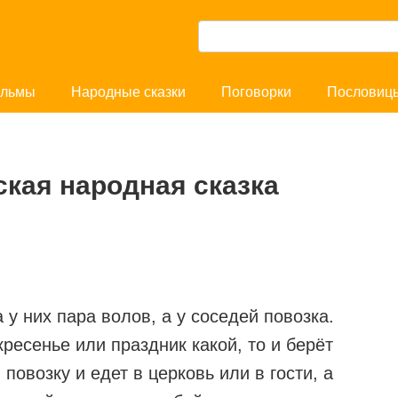
П
о
и
льмы
Народные сказки
Поговорки
Пословиц
с
к
:
кая народная сказка
у них пара волов, а у соседей повозка.
кресенье или праздник какой, то и берёт
 повозку и едет в церковь или в гости, а