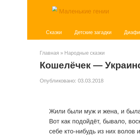
Перейти
к
контенту
Cказки
Детские загадки
Диафи
Главная
»
Народные сказки
Кошелёчек — Украинс
Опубликовано:
03.03.2018
Жили были муж и жена, и была 
Вот как подойдёт, бывало, вос
себе кто-нибудь из них волов и