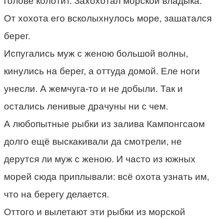
голове колотит. Захохотал морской владыка.
От хохота его всколыхнулось море, зашатался
берег.
Испугались муж с женою большой волны,
кинулись на берег, а оттуда домой. Еле ноги
унесли. А жемчуга-то и не добыли. Так и
остались ленивые драчуны ни с чем.
А любопытные рыбки из залива Кампонгсаом
долго ещё выскакивали да смотрели, не
дерутся ли муж с женою. И часто из южных
морей сюда приплывали: всё охота узнать им,
что на берегу делается.
Оттого и вылетают эти рыбки из морской