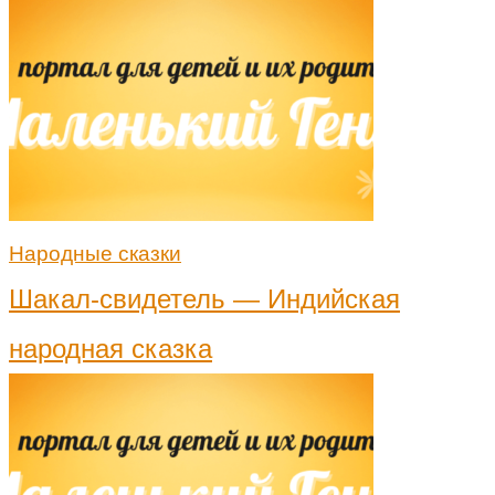
Народные сказки
Шакал-свидетель — Индийская
народная сказка