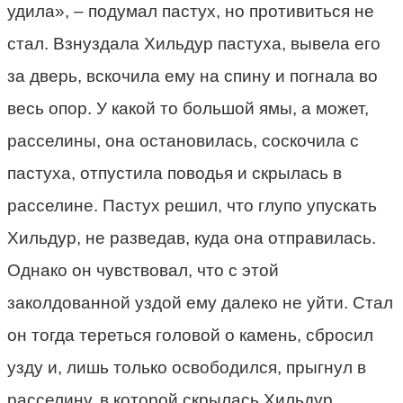
удила», – подумал пастух, но противиться не
стал. Взнуздала Хильдур пастуха, вывела его
за дверь, вскочила ему на спину и погнала во
весь опор. У какой то большой ямы, а может,
расселины, она остановилась, соскочила с
пастуха, отпустила поводья и скрылась в
расселине. Пастух решил, что глупо упускать
Хильдур, не разведав, куда она отправилась.
Однако он чувствовал, что с этой
заколдованной уздой ему далеко не уйти. Стал
он тогда тереться головой о камень, сбросил
узду и, лишь только освободился, прыгнул в
расселину, в которой скрылась Хильдур.