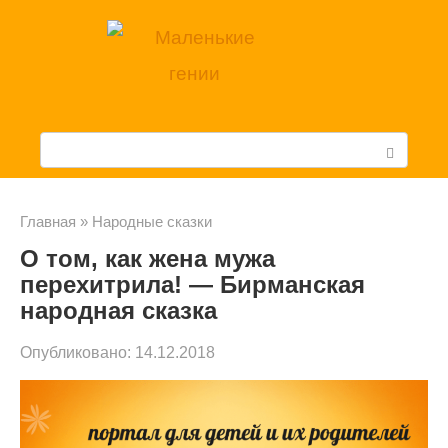
Перейти
к
контенту
П
о
и
Главная
»
Народные сказки
О том, как жена мужа
с
перехитрила! — Бирманская
к
народная сказка
:
Опубликовано:
14.12.2018