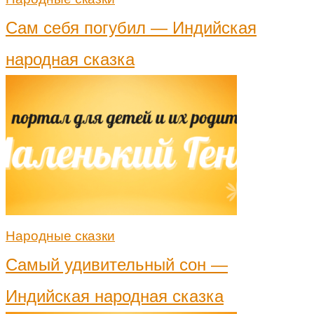
Сам себя погубил — Индийская
народная сказка
Народные сказки
Самый удивительный сон —
Индийская народная сказка