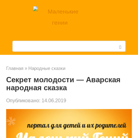
Перейти
к
контенту
П
о
и
Главная
»
Народные сказки
Секрет молодости — Аварская
с
народная сказка
к
Опубликовано:
14.06.2019
: